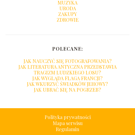
MUZYKA
URODA
ZAKUPY
ZDROWIE
POLECANE:
JAK NAUCZYĆ SIĘ FOTOGRAFOWANIA?
JAK LITERATURA ANTYCZNA PRZEDSTAWIA
TRAGIZM LUDZKIEGO LOSU?
JAK WYGLĄDA FLAGA FRANCJI?
JAK WKURZYĆ ŚWIADKÓW JEHOWY?
JAK UBRAĆ SIĘ NA POGRZEB?
Polityka prywatności
Mapa serwisu
Regulamin