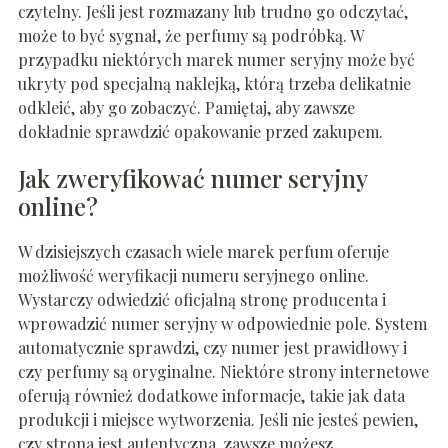
czytelny. Jeśli jest rozmazany lub trudno go odczytać,
może to być sygnał, że perfumy są podróbką. W
przypadku niektórych marek numer seryjny może być
ukryty pod specjalną naklejką, którą trzeba delikatnie
odkleić, aby go zobaczyć. Pamiętaj, aby zawsze
dokładnie sprawdzić opakowanie przed zakupem.
Jak zweryfikować numer seryjny
online?
W dzisiejszych czasach wiele marek perfum oferuje
możliwość weryfikacji numeru seryjnego online.
Wystarczy odwiedzić oficjalną stronę producenta i
wprowadzić numer seryjny w odpowiednie pole. System
automatycznie sprawdzi, czy numer jest prawidłowy i
czy perfumy są oryginalne. Niektóre strony internetowe
oferują również dodatkowe informacje, takie jak data
produkcji i miejsce wytworzenia. Jeśli nie jesteś pewien,
czy strona jest autentyczna, zawsze możesz