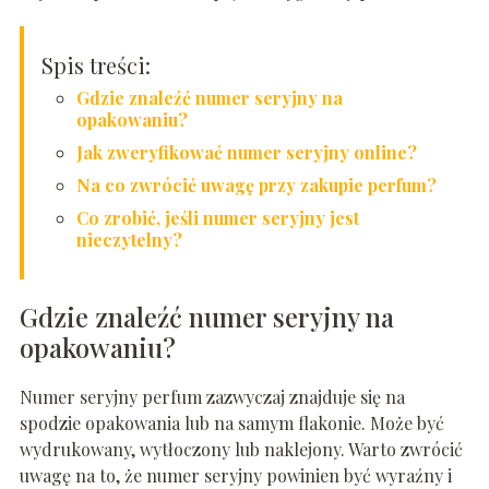
Spis treści:
Gdzie znaleźć numer seryjny na
opakowaniu?
Jak zweryfikować numer seryjny online?
Na co zwrócić uwagę przy zakupie perfum?
Co zrobić, jeśli numer seryjny jest
nieczytelny?
Gdzie znaleźć numer seryjny na
opakowaniu?
Numer seryjny perfum zazwyczaj znajduje się na
spodzie opakowania lub na samym flakonie. Może być
wydrukowany, wytłoczony lub naklejony. Warto zwrócić
uwagę na to, że numer seryjny powinien być wyraźny i