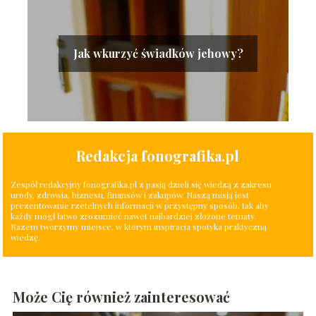
Jak wkurzyć świadków jehowy?
Redakcja fonografika.pl
Zespół redakcyjny fonografika.pl z pasją dzieli się wiedzą z zakresu
urody, zdrowia, biznesu, finansów i zakupów. Naszą misją jest
prezentowanie rzetelnych informacji w przystępny sposób, tak aby
każdy mógł łatwo zrozumieć nawet najbardziej złożone tematy.
Razem tworzymy miejsce, w którym inspiracja spotyka praktyczną
wiedzę.
Może Cię również zainteresować