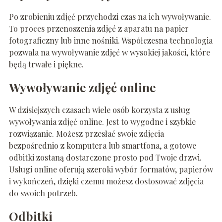
Po zrobieniu zdjęć przychodzi czas na ich wywoływanie.
To proces przenoszenia zdjęć z aparatu na papier
fotograficzny lub inne nośniki. Współczesna technologia
pozwala na wywoływanie zdjęć w wysokiej jakości, które
będą trwałe i piękne.
Wywoływanie zdjęć online
W dzisiejszych czasach wiele osób korzysta z usług
wywoływania zdjęć online. Jest to wygodne i szybkie
rozwiązanie. Możesz przesłać swoje zdjęcia
bezpośrednio z komputera lub smartfona, a gotowe
odbitki zostaną dostarczone prosto pod Twoje drzwi.
Usługi online oferują szeroki wybór formatów, papierów
i wykończeń, dzięki czemu możesz dostosować zdjęcia
do swoich potrzeb.
Odbitki