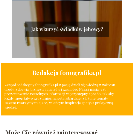
Jak wkurzyć świadków jehowy?
Redakcja fonografika.pl
Zespół redakcyjny fonografika.pl z pasją dzieli się wiedzą z zakresu
urody, zdrowia, biznesu, finansów i zakupów. Naszą misją jest
prezentowanie rzetelnych informacji w przystępny sposób, tak aby
każdy mógł łatwo zrozumieć nawet najbardziej złożone tematy.
Razem tworzymy miejsce, w którym inspiracja spotyka praktyczną
wiedzę.
Może Cię również zainteresować