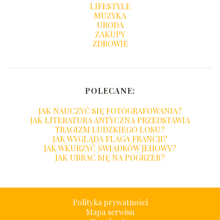
LIFESTYLE
MUZYKA
URODA
ZAKUPY
ZDROWIE
POLECANE:
JAK NAUCZYĆ SIĘ FOTOGRAFOWANIA?
JAK LITERATURA ANTYCZNA PRZEDSTAWIA
TRAGIZM LUDZKIEGO LOSU?
JAK WYGLĄDA FLAGA FRANCJI?
JAK WKURZYĆ ŚWIADKÓW JEHOWY?
JAK UBRAĆ SIĘ NA POGRZEB?
Polityka prywatności
Mapa serwisu