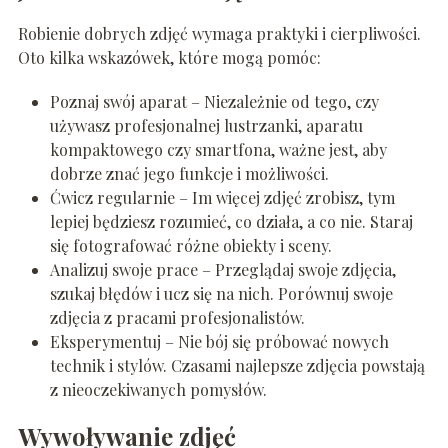
Robienie dobrych zdjęć wymaga praktyki i cierpliwości.
Oto kilka wskazówek, które mogą pomóc:
Poznaj swój aparat – Niezależnie od tego, czy
używasz profesjonalnej lustrzanki, aparatu
kompaktowego czy smartfona, ważne jest, aby
dobrze znać jego funkcje i możliwości.
Ćwicz regularnie – Im więcej zdjęć zrobisz, tym
lepiej będziesz rozumieć, co działa, a co nie. Staraj
się fotografować różne obiekty i sceny.
Analizuj swoje prace – Przeglądaj swoje zdjęcia,
szukaj błędów i ucz się na nich. Porównuj swoje
zdjęcia z pracami profesjonalistów.
Eksperymentuj – Nie bój się próbować nowych
technik i stylów. Czasami najlepsze zdjęcia powstają
z nieoczekiwanych pomysłów.
Wywoływanie zdjęć