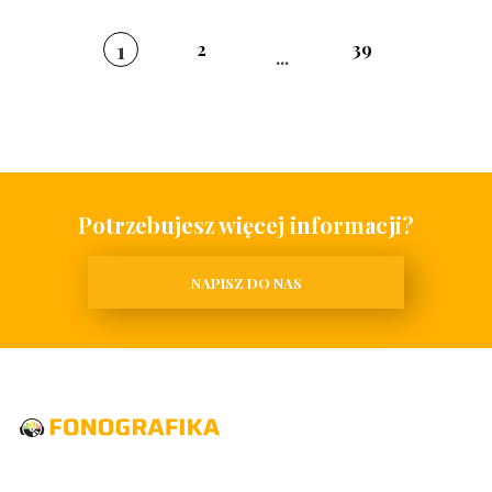
1
2
39
...
Potrzebujesz więcej informacji?
NAPISZ DO NAS