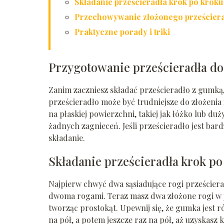
Składanie prześcieradła krok po kroku
Przechowywanie złożonego prześcier
Praktyczne porady i triki
Przygotowanie prześcieradła do
Zanim zaczniesz składać prześcieradło z gumką, 
prześcieradło może być trudniejsze do złożenia
na płaskiej powierzchni, takiej jak łóżko lub duż
żadnych zagnieceń. Jeśli prześcieradło jest bar
składanie.
Składanie prześcieradła krok po
Najpierw chwyć dwa sąsiadujące rogi prześcierad
dwoma rogami. Teraz masz dwa złożone rogi w je
tworząc prostokąt. Upewnij się, że gumka jest r
na pół, a potem jeszcze raz na pół, aż uzyskasz 