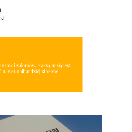
ch
ógł
nansów i zakupów. Naszą misją jest
 nawet najbardziej złożone