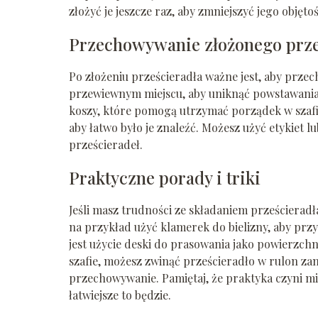
złożyć je jeszcze raz, aby zmniejszyć jego objętoś
Przechowywanie złożonego prze
Po złożeniu prześcieradła ważne jest, aby przec
przewiewnym miejscu, aby uniknąć powstawania 
koszy, które pomogą utrzymać porządek w szafie.
aby łatwo było je znaleźć. Możesz użyć etykiet 
prześcieradeł.
Praktyczne porady i triki
Jeśli masz trudności ze składaniem prześcierad
na przykład użyć klamerek do bielizny, aby pr
jest użycie deski do prasowania jako powierzchn
szafie, możesz zwinąć prześcieradło w rulon zami
przechowywanie. Pamiętaj, że praktyka czyni mis
łatwiejsze to będzie.