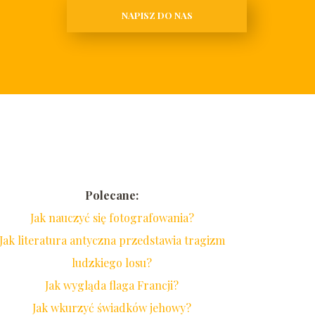
NAPISZ DO NAS
Polecane:
Jak nauczyć się fotografowania?
Jak literatura antyczna przedstawia tragizm
ludzkiego losu?
Jak wygląda flaga Francji?
Jak wkurzyć świadków jehowy?