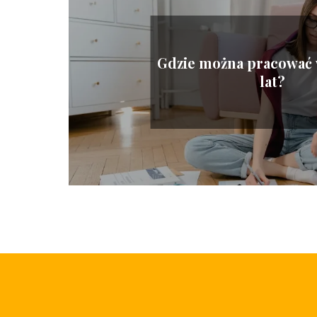
Gdzie można pracować 
lat?