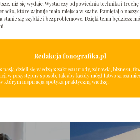
sze, niż się wydaje. Wystarczy odpowiednia technika i trochę
eradło, które zajmuje mało miejsca w szafie. Pamiętaj o naszy
a stanie się szybkie i bezproblemowe. Dzięki temu będziesz m
ni.
Redakcja fonografika.pl
 pasją dzieli się wiedzą z zakresu urody, zdrowia, biznesu, fi
cji w przystępny sposób, tak aby każdy mógł łatwo zrozumieć
w którym inspiracja spotyka praktyczną wiedzę.