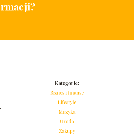
ormacji?
Kategorie:
Biznes i finanse
Lifestyle
,
Muzyka
Uroda
Zakupy