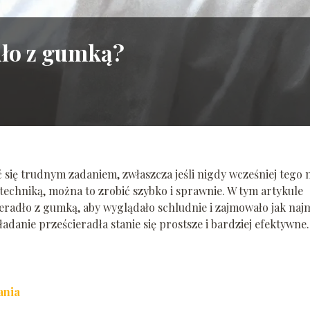
dło z gumką?
ię trudnym zadaniem, zwłaszcza jeśli nigdy wcześniej tego n
 techniką, można to zrobić szybko i sprawnie. W tym artykule
eradło z gumką, aby wyglądało schludnie i zajmowało jak naj
adanie prześcieradła stanie się prostsze i bardziej efektywne.
ania