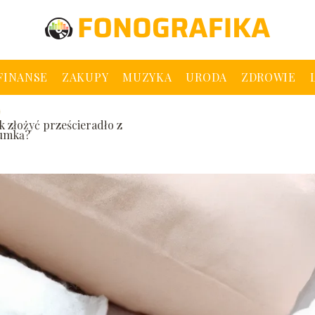
 FINANSE
ZAKUPY
MUZYKA
URODA
ZDROWIE
ak złożyć prześcieradło z
umką?