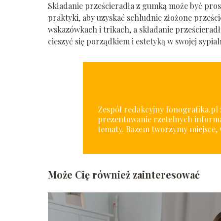
Składanie prześcieradła z gumką może być prost
praktyki, aby uzyskać schludnie złożone prześci
wskazówkach i trikach, a składanie prześcieradł
cieszyć się porządkiem i estetyką w swojej sypial
Zespół redakcyjny fonografika.pl z
prezentowanie rzetelnych informa
tematy. Razem tworzymy miejsce, 
Może Cię również zainteresować