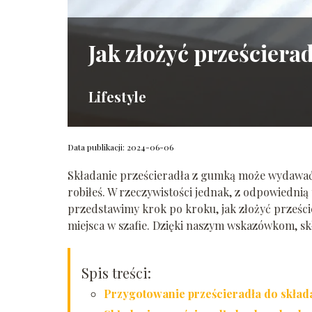
Jak złożyć prześciera
Lifestyle
Data publikacji: 2024-06-06
Składanie prześcieradła z gumką może wydawać s
robiłeś. W rzeczywistości jednak, z odpowiednią
przedstawimy krok po kroku, jak złożyć prześci
miejsca w szafie. Dzięki naszym wskazówkom, skł
Spis treści:
Przygotowanie prześcieradła do skład