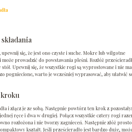
adła
 składania
upewnij się, że jest ono czyste i suche. Mokre lub wilgotne
 i może prowadzić do powstawania pleśni. Rozłóż prześcierad
y stół. Upewnij się, że wszystkie rogi są wyprostowane i nie ma
dzo pogniecione, warto je wcześniej wyprasować, aby ułatwić s
 kroku
ła i złącz je ze sobą. Następnie powtórz ten krok z pozostał
dnej ręce i dwa w drugiej. Połącz wszystkie cztery rogi raze
ówno rozłożona i nie tworzy zagnieceń. Następnie złóż prosto
kompaktowy kształt. Jeśli prześcieradło jest bardzo duże, moż