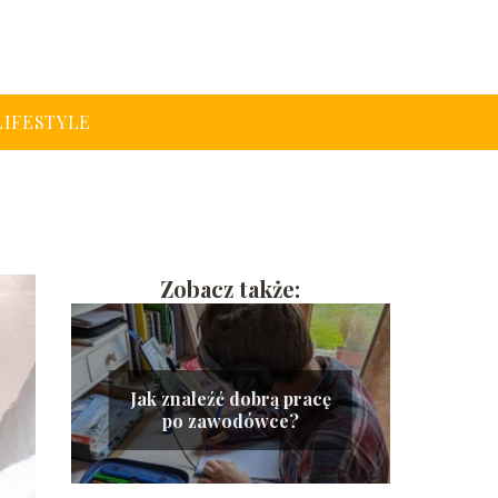
LIFESTYLE
Zobacz także:
Jak znaleźć dobrą pracę
po zawodówce?