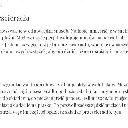
ć.
ścieradła
howywać je w odpowiedni sposób. Najlepiej umieścić je w such
pleśni. Możesz użyć specjalnych pojemników na pościel lub
 Jeśli masz więcej niż jedno prześcieradło, warto je oznaczyć
lub kolorowych wstążek, aby odróżnić różne rozmiary i rodzaje
ła z gumką, warto spróbować kilku praktycznych trików. Moż
zytrzymać rogi prześcieradła podczas składania. Innym pomys
i do składania, co może ułatwić proces. Jeśli masz mało miejs
ast składać je na płasko. To pozwoli zaoszczędzić miejsce i u
trza, więc im częściej będziesz składać prześcieradło, tym