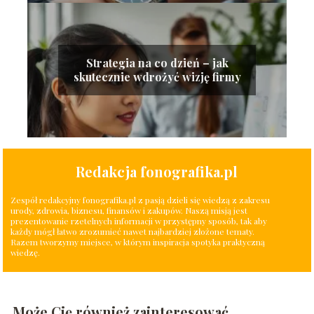
Strategia na co dzień – jak
skutecznie wdrożyć wizję firmy
Redakcja fonografika.pl
Zespół redakcyjny fonografika.pl z pasją dzieli się wiedzą z zakresu
urody, zdrowia, biznesu, finansów i zakupów. Naszą misją jest
prezentowanie rzetelnych informacji w przystępny sposób, tak aby
każdy mógł łatwo zrozumieć nawet najbardziej złożone tematy.
Razem tworzymy miejsce, w którym inspiracja spotyka praktyczną
wiedzę.
Może Cię również zainteresować