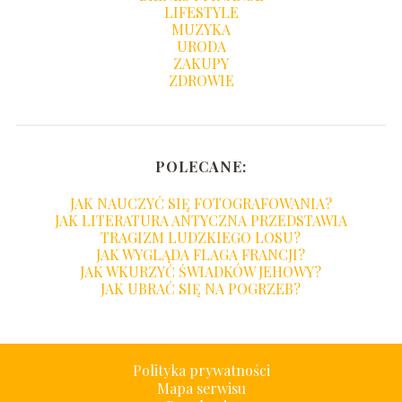
LIFESTYLE
MUZYKA
URODA
ZAKUPY
ZDROWIE
POLECANE:
JAK NAUCZYĆ SIĘ FOTOGRAFOWANIA?
JAK LITERATURA ANTYCZNA PRZEDSTAWIA
TRAGIZM LUDZKIEGO LOSU?
JAK WYGLĄDA FLAGA FRANCJI?
JAK WKURZYĆ ŚWIADKÓW JEHOWY?
JAK UBRAĆ SIĘ NA POGRZEB?
Polityka prywatności
Mapa serwisu