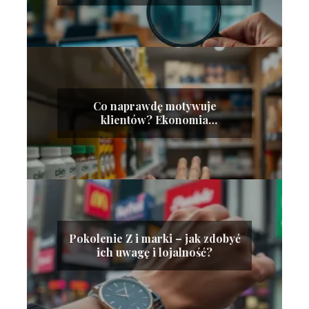
legalnie i skutecznie
Co naprawdę motywuje
klientów? Ekonomia
behawioralna w sprzedaży
Pokolenie Z i marki – jak zdobyć
ich uwagę i lojalność?