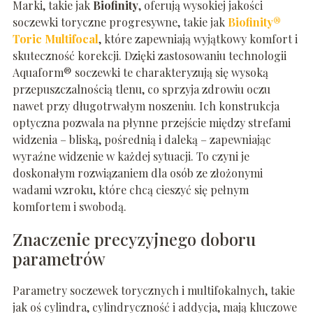
Marki, takie jak
Biofinity
, oferują wysokiej jakości
soczewki toryczne progresywne, takie jak
Biofinity®
Toric Multifocal
, które zapewniają wyjątkowy komfort i
skuteczność korekcji. Dzięki zastosowaniu technologii
Aquaform® soczewki te charakteryzują się wysoką
przepuszczalnością tlenu, co sprzyja zdrowiu oczu
nawet przy długotrwałym noszeniu. Ich konstrukcja
optyczna pozwala na płynne przejście między strefami
widzenia – bliską, pośrednią i daleką – zapewniając
wyraźne widzenie w każdej sytuacji. To czyni je
doskonałym rozwiązaniem dla osób ze złożonymi
wadami wzroku, które chcą cieszyć się pełnym
komfortem i swobodą.
Znaczenie precyzyjnego doboru
parametrów
Parametry soczewek torycznych i multifokalnych, takie
jak oś cylindra, cylindryczność i addycja, mają kluczowe