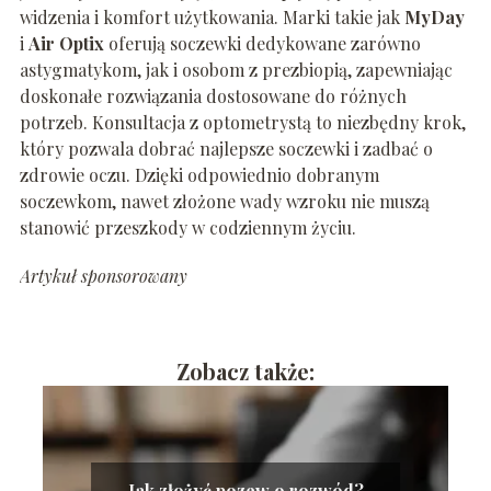
widzenia i komfort użytkowania. Marki takie jak
MyDay
i
Air Optix
oferują soczewki dedykowane zarówno
astygmatykom, jak i osobom z prezbiopią, zapewniając
doskonałe rozwiązania dostosowane do różnych
potrzeb. Konsultacja z optometrystą to niezbędny krok,
który pozwala dobrać najlepsze soczewki i zadbać o
zdrowie oczu. Dzięki odpowiednio dobranym
soczewkom, nawet złożone wady wzroku nie muszą
stanowić przeszkody w codziennym życiu.
Artykuł sponsorowany
Zobacz także:
Jak złożyć pozew o rozwód?