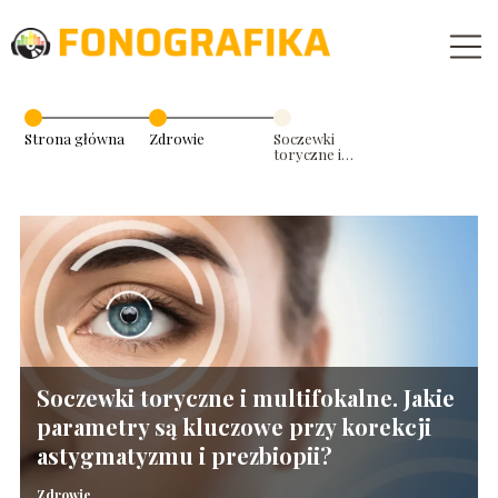
Strona główna
Zdrowie
Soczewki
toryczne i
multifokalne.
Jakie
parametry są
kluczowe przy
korekcji
astygmatyzmu i
prezbiopii?
Soczewki toryczne i multifokalne. Jakie
parametry są kluczowe przy korekcji
astygmatyzmu i prezbiopii?
Zdrowie