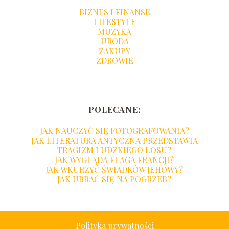
BIZNES I FINANSE
LIFESTYLE
MUZYKA
URODA
ZAKUPY
ZDROWIE
POLECANE:
JAK NAUCZYĆ SIĘ FOTOGRAFOWANIA?
JAK LITERATURA ANTYCZNA PRZEDSTAWIA
TRAGIZM LUDZKIEGO LOSU?
JAK WYGLĄDA FLAGA FRANCJI?
JAK WKURZYĆ ŚWIADKÓW JEHOWY?
JAK UBRAĆ SIĘ NA POGRZEB?
Polityka prywatności