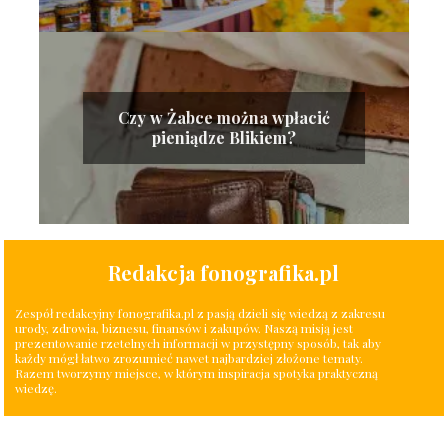
Czy w Żabce można wpłacić
pieniądze Blikiem?
Redakcja fonografika.pl
Zespół redakcyjny fonografika.pl z pasją dzieli się wiedzą z zakresu
urody, zdrowia, biznesu, finansów i zakupów. Naszą misją jest
prezentowanie rzetelnych informacji w przystępny sposób, tak aby
każdy mógł łatwo zrozumieć nawet najbardziej złożone tematy.
Razem tworzymy miejsce, w którym inspiracja spotyka praktyczną
wiedzę.