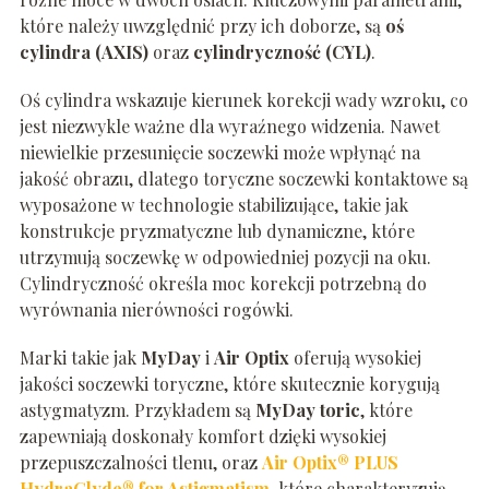
które należy uwzględnić przy ich doborze, są
oś
cylindra (AXIS)
oraz
cylindryczność (CYL)
.
Oś cylindra wskazuje kierunek korekcji wady wzroku, co
jest niezwykle ważne dla wyraźnego widzenia. Nawet
niewielkie przesunięcie soczewki może wpłynąć na
jakość obrazu, dlatego toryczne soczewki kontaktowe są
wyposażone w technologie stabilizujące, takie jak
konstrukcje pryzmatyczne lub dynamiczne, które
utrzymują soczewkę w odpowiedniej pozycji na oku.
Cylindryczność określa moc korekcji potrzebną do
wyrównania nierówności rogówki.
Marki takie jak
MyDay
i
Air Optix
oferują wysokiej
jakości soczewki toryczne, które skutecznie korygują
astygmatyzm. Przykładem są
MyDay toric
, które
zapewniają doskonały komfort dzięki wysokiej
przepuszczalności tlenu, oraz
Air Optix® PLUS
HydraGlyde® for Astigmatism
, które charakteryzują