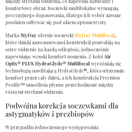
między strefami widzenia, co zapewnia naturalny i
komfortowy obraz. Soczewki multifokalne wymagają
precyzyjnego dopasowania, dlatego ich wybór zawsze
powinien odbywać się pod okiem optometrysty.
Marka
MyDay
oferuje soczewki
MyDay Multifocal
,
które dzięki zaawansowanej konstrukcji pozwalają na
ostre widzenie na każdą odległość, jednocześnie
zapewniając wysoki komfort noszenia. Z kolei
Air
Optix® PLUS HydraGlyde® Multifocal
wyróżniają się
technologią nawilżającą HydraGlyde®, która utrzymuje
komfort przez cały dzień, a ich konstrukcja Precision
Profile™ umożliwia płynne przechodzenie między
różnymi strefami widzenia.
Podwójna korekcja soczewkami dla
astygmatyków i prezbiopów
W przypadku jednoczesnego występowania