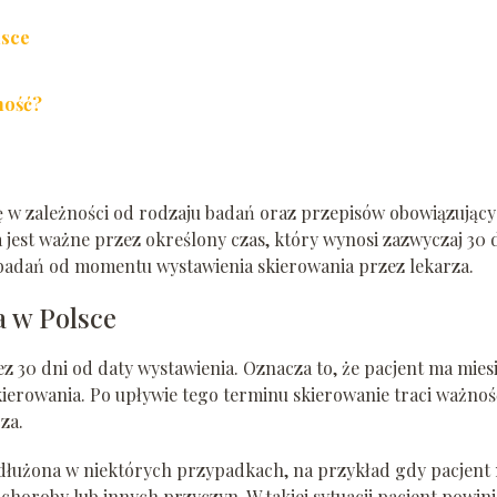
lsce
ność?
ę w zależności od rodzaju badań oraz przepisów obowiązując
jest ważne przez określony czas, który wynosi zazwyczaj 30 d
 badań od momentu wystawienia skierowania przez lekarza.
 w Polsce
z 30 dni od daty wystawienia. Oznacza to, że pacjent ma mies
rowania. Po upływie tego terminu skierowanie traci ważność
za.
łużona w niektórych przypadkach, na przykład gdy pacjent 
oroby lub innych przyczyn. W takiej sytuacji pacjent powin