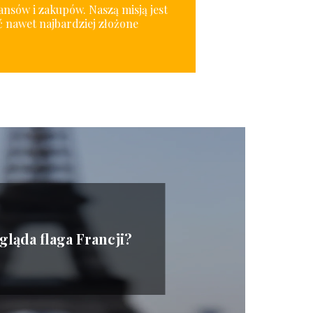
nansów i zakupów. Naszą misją jest
 nawet najbardziej złożone
gląda flaga Francji?