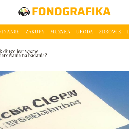
 FINANSE
ZAKUPY
MUZYKA
URODA
ZDROWIE
ak długo jest ważne
kierowanie na badania?