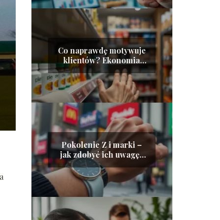
Co naprawdę motywuje
klientów? Ekonomia
behawioralna w
sprzedaży
Pokolenie Z i marki –
jak zdobyć ich uwagę i
lojalność?
a