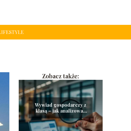
LIFESTYLE
Zobacz także:
Wywiad gospodarczy z
klasą – jak analizować
konkurencję legalnie i
skutecznie