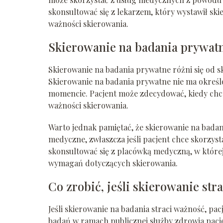
skonsultować się z lekarzem, który wystawił ski
ważności skierowania.
Skierowanie na badania prywat
Skierowanie na badania prywatne różni się od s
Skierowanie na badania prywatne nie ma okreś
momencie. Pacjent może zdecydować, kiedy chce
ważności skierowania.
Warto jednak pamiętać, że skierowanie na bad
medyczne, zwłaszcza jeśli pacjent chce skorzystać
skonsultować się z placówką medyczną, w której
wymagań dotyczących skierowania.
Co zrobić, jeśli skierowanie str
Jeśli skierowanie na badania straci ważność, p
badań w ramach publicznej służby zdrowia pacje