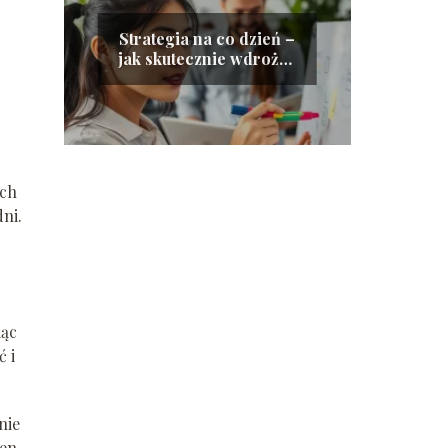
Strategia na co dzień –
jak skutecznie wdrożyć
wizję firmy
ych
ni.
iąc
 i
nie
ien