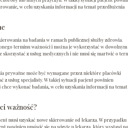
erowanie, w celu uzyskania informacji na temat przedłużenia
ne
kierowania na badania w ramach publicznej służby zdrowia.
lonego terminu ważności i można je wykorzystać w dowolnym
 skorzystać z usług medycznych i nie musi się martwić o ter
ania prywatne może być wymagane przez niektóre placówki
 z usług specjalisty. W takiej sytuacji pacjent powinien
 chce wykonać badania, w celu uzyskania informacji na temat
aci ważność?
acjent musi uzyskać nowe skierowanie od lekarza. W przypadku
nt powinien umówić się na wizytę u lekarza, który wystawi n