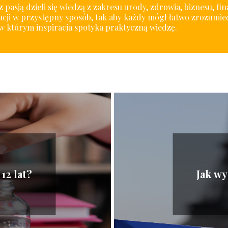
 pasją dzieli się wiedzą z zakresu urody, zdrowia, biznesu, fi
cji w przystępny sposób, tak aby każdy mógł łatwo zrozumieć
w którym inspiracja spotyka praktyczną wiedzę.
12 lat?
Jak wy