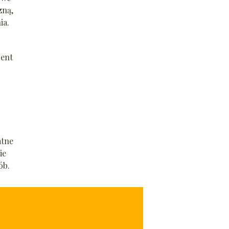
zną,
ia.
jent
atne
ie
ób.