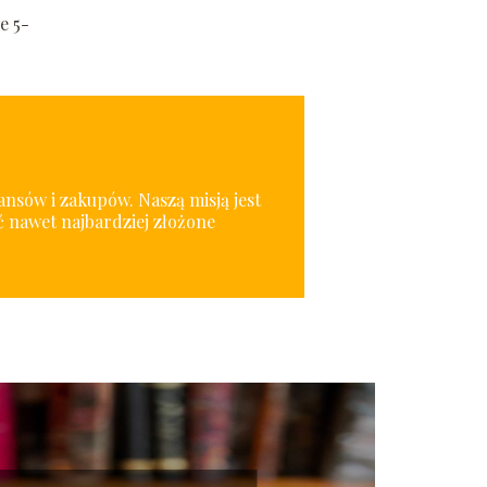
e 5-
nansów i zakupów. Naszą misją jest
 nawet najbardziej złożone