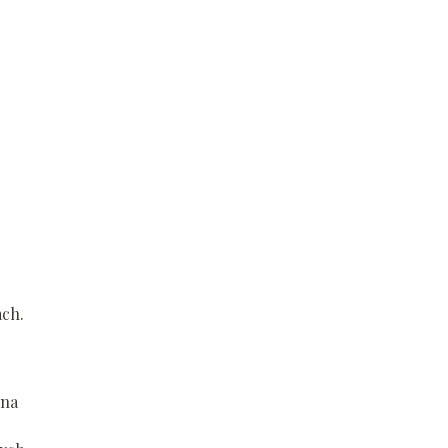
ach.
 na