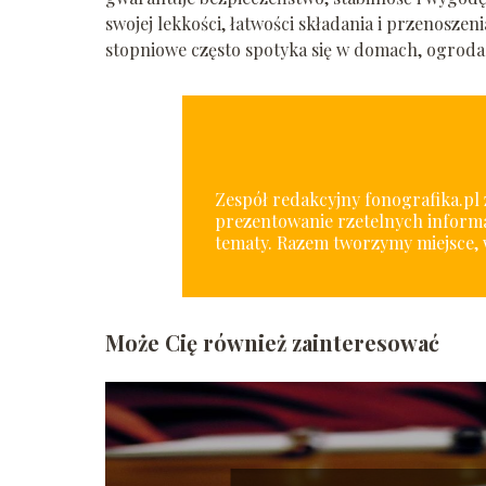
swojej lekkości, łatwości składania i przenosze
stopniowe często spotyka się w domach, ogroda
Zespół redakcyjny fonografika.pl z
prezentowanie rzetelnych informa
tematy. Razem tworzymy miejsce, 
Może Cię również zainteresować