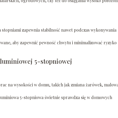
malarskich, ogrodowych, czy też do osiągania wysoko położo
a stopniami zapewnia stabilność nawet podczas wykonywania
owane, aby zapewnić pewność chwytu i minimalizować ryzyko
aluminiowej 5-stopniowej
rac na wysokości w domu, takich jak zmiana żarówek, malow
uminiowa 5-stopniowa świetnie sprawdza się w domowych