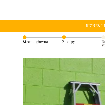
BIZNES I
Strona główna
Zakupy
D
s
n
s