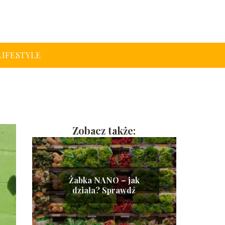
LIFESTYLE
Zobacz także:
Żabka NANO – jak
działa? Sprawdź