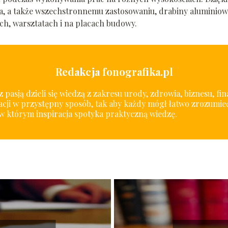
nia, a także wszechstronnemu zastosowaniu, drabiny aluminiow
ch, warsztatach i na placach budowy.
Redakcja fonografika.pl
 pasją dzieli się wiedzą z zakresu urody, zdrowia, biznesu, fi
cji w przystępny sposób, tak aby każdy mógł łatwo zrozumieć
w którym inspiracja spotyka praktyczną wiedzę.