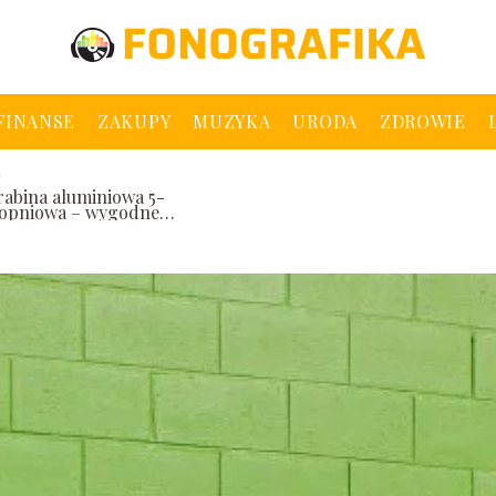
 FINANSE
ZAKUPY
MUZYKA
URODA
ZDROWIE
rabina aluminiowa 5-
topniowa – wygodne
arzędzie w różnych
ytuacjach