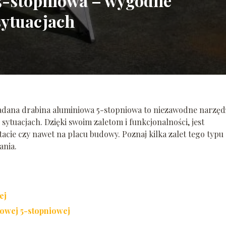
5-stopniowa – wygodne
sytuacjach
ładana drabina aluminiowa 5-stopniowa to niezawodne narzędz
sytuacjach. Dzięki swoim zaletom i funkcjonalności, jest
cie czy nawet na placu budowy. Poznaj kilka zalet tego typu
ania.
ej
owej 5-stopniowej