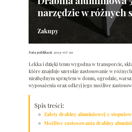
Drabina aluminiowa 
narzędzie w różnych 
Zakupy
Data publikacji: 2023-07-20
Lekka i dzięki temu wygodna w transporcie, sk
które znajduje szerokie zastosowanie w różnych 
niezbędnym sprzętem w domu, ogrodzie, warszta
wyposażenia oraz odkryj jego możliwe zastosow
Spis treści:
Zalety drabiny aluminiowej 5-stopniow
Możliwe zastosowania drabiny alumini