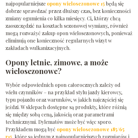
najpopularniejsze
opony wielosezonowe 15
będą się
dobrze sprawdzać przez dłuższy czas, bez konieczności
zmiany ogumienia co kilka miesięcy. Ci, którzy chcą
zaoszczędzić na kosztach sezonowej wymiany, również
mogą rozważyć zakup opon wielosezonowych, ponieważ
eliminują one konieczność regularnych wizyt w
zakładach wulkanizacyjnych.
Opony letnie, zimowe, a może
wielosezonowe?
Wybór odpowiednich opon całorocznych zależy od
wielu czynników – na przykład stylu jazdy kierowcy,
typu pojazdu oraz warunków, w jakich najczęściej się
jeździ. W sklepach dostępne są produkty, które różnią
się między sobą ceną, jakością oraz parametrami
technicznymi. Dylematów może być więc sporo.
Przykładem mogą być
opony wielosezonowe 185/65
r15
, które są jednym z najpopularniejszych rozmiarów i