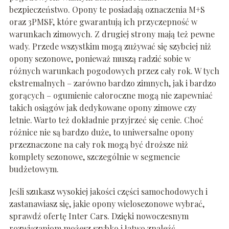
bezpieczeństwo. Opony te posiadają oznaczenia M+S
oraz 3PMSF, które gwarantują ich przyczepność w
warunkach zimowych. Z drugiej strony mają też pewne
wady. Przede wszystkim mogą zużywać się szybciej niż
opony sezonowe, ponieważ muszą radzić sobie w
różnych warunkach pogodowych przez cały rok. W tych
ekstremalnych – zarówno bardzo zimnych, jak i bardzo
gorących – ogumienie całoroczne mogą nie zapewniać
takich osiągów jak dedykowane opony zimowe czy
letnie. Warto też dokładnie przyjrzeć się cenie. Choć
różnice nie są bardzo duże, to uniwersalne opony
przeznaczone na cały rok mogą być droższe niż
komplety sezonowe, szczególnie w segmencie
budżetowym.
Jeśli szukasz wysokiej jakości części samochodowych i
zastanawiasz się, jakie opony wielosezonowe wybrać,
sprawdź ofertę Inter Cars. Dzięki nowoczesnym
rozwiązaniom możesz szybko i łatwo znaleźć