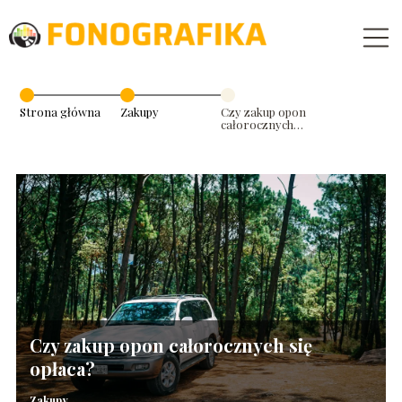
Strona główna
Zakupy
Czy zakup opon
całorocznych
się opłaca?
Czy zakup opon całorocznych się
opłaca?
Zakupy